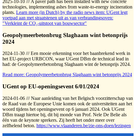
2025-10-10 /// A paver path has been installed with new concrete
technologies, implementing ashes from waste-to-energy incineration
plants.
Learn more (in Dutch) by the radio news item: UGent legt
voetpad aan met straatstenen uit as van verbrandingsoven:
"Verkleint de CO₂-uitstoot van bouwsector"
Geopolymeerbetonbrug Slaghaam wint betonprijs
2024
2024-11-30 /// Een mooie erkenning voor het baanbrekend werk in
het EU-project URBCON, waar UGent DBm de technical lead in
had: de Geopolymeerbetonbrug Slaghaam wint de betonprijs 2024.
Read more: Geopolymeerbetonbrug Slaghaam wint betonprijs 2024
UGent op EU-openingsevent 6/01/2024
2024-01-06 /// Naar aanleiding van het Belgisch voorzitterschap van
de Raad van de Europese Unie komen ook de universiteiten aan het
woord tijdens het openingsevent op 6 januari 2024. Ook UGent
DBm traagt hiertoe bij, dit bij monde van Prof. Nele De Belie als
één van de keynote sprekers. Zij heeft het onder meer over
zelfhelend beton.
https://www.vlaanderen.be/zie-ons-doen/lezingen