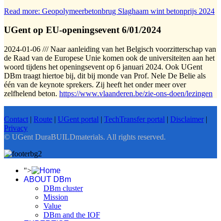
Read more: Geopolymeerbetonbrug Slaghaam wint betonprijs 2024
UGent op EU-openingsevent 6/01/2024
2024-01-06 /// Naar aanleiding van het Belgisch voorzitterschap van
de Raad van de Europese Unie komen ook de universiteiten aan het
woord tijdens het openingsevent op 6 januari 2024. Ook UGent
DBm traagt hiertoe bij, dit bij monde van Prof. Nele De Belie als
één van de keynote sprekers. Zij heeft het onder meer over
zelfhelend beton.
https://www.vlaanderen.be/zie-ons-doen/lezingen
Contact
|
Route
|
UGent portal
|
TechTransfer portal
|
Disclaimer
|
Privacy
© UGent DuraBUILDmaterials. All rights reserved.
">
ABOUT DBm
DBm cluster
Mission
Value
DBm and the IOF