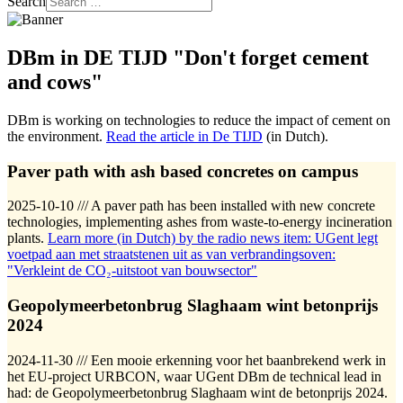
Search
DBm in DE TIJD "Don't forget cement
and cows"
DBm is working on technologies to reduce the impact of cement on
the environment.
Read the article in De TIJD
(in Dutch).
Paver path with ash based concretes on campus
2025-10-10 /// A paver path has been installed with new concrete
technologies, implementing ashes from waste-to-energy incineration
plants.
Learn more (in Dutch) by the radio news item: UGent legt
voetpad aan met straatstenen uit as van verbrandingsoven:
"Verkleint de CO₂-uitstoot van bouwsector"
Geopolymeerbetonbrug Slaghaam wint betonprijs
2024
2024-11-30 /// Een mooie erkenning voor het baanbrekend werk in
het EU-project URBCON, waar UGent DBm de technical lead in
had: de Geopolymeerbetonbrug Slaghaam wint de betonprijs 2024.